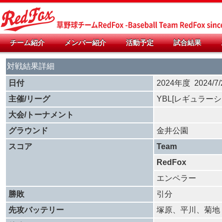
チーム紹介
メンバー紹介
活動予定
試合結果
対戦結果詳細
日付
2024年度 2024/
主催/リーグ
YBL[レギュラーシ
大会/トーナメント
グラウンド
金井公園
スコア
Team
RedFox
エンペラー
勝敗
引分
先攻バッテリー
塚原、平川、菊地