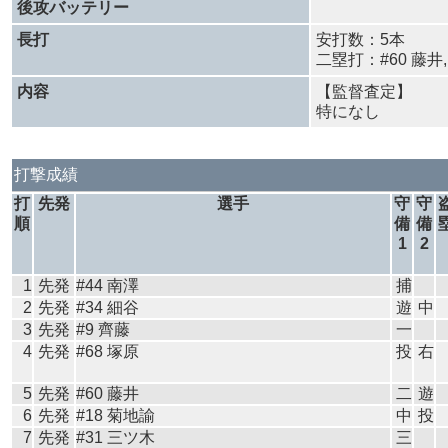
後攻バッテリー
長打
安打数：5本
二塁打：#60 藤井,
内容
【監督査定】
特になし
打撃成績
打
先発
選手
守
守
順
備
備
1
2
1
先発
#44 南澤
捕
2
先発
#34 細谷
遊
中
3
先発
#9 齊藤
一
4
先発
#68 塚原
投
右
5
先発
#60 藤井
二
遊
6
先発
#18 菊地諭
中
投
7
先発
#31 三ツ木
三