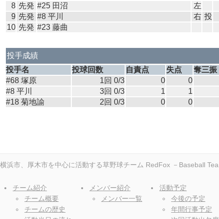
8
先発
#25 田沼
左
9
先発
#8 平川
右
投
10
先発
#23 藤曲
投手成績
投手名
投球回数
自責点
失点
奪三振
#68 塚原
1回 0/3
0
0
#8 平川
3回 0/3
1
1
#18 菊地諭
2回 0/3
0
0
横浜市、厚木市を中心に活動する草野球チーム RedFox －Baseball Team Re
チーム紹介
メンバー紹介
活動予定
チーム概要
メンバー一覧
今後の予定
チームの歴史
年間行事予定